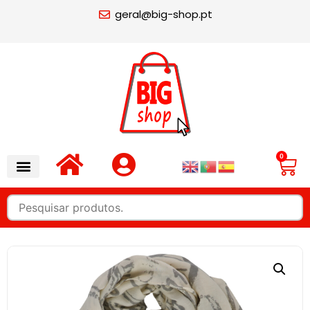
geral@big-shop.pt
0