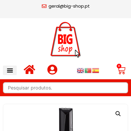
geral@big-shop.pt
0