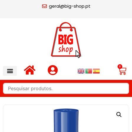
geral@big-shop.pt
0