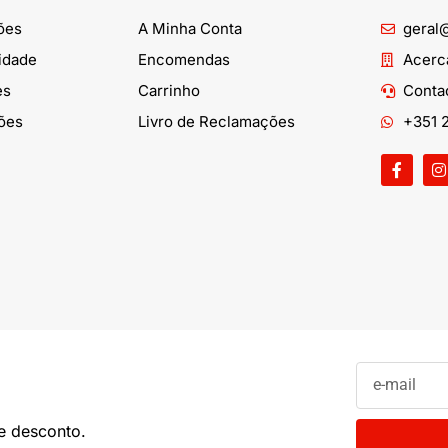
ões
A Minha Conta
geral
cidade
Encomendas
Acerca
es
Carrinho
Conta
ões
Livro de Reclamações
+351 2
e desconto.