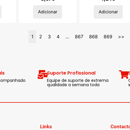
Adicionar
Adicionar
1
2
3
4
…
867
868
869
>>
is
Suporte Profissional
 acompanhado
Equipe de suporte de extrema
qualidade a semana toda
Links
Contact