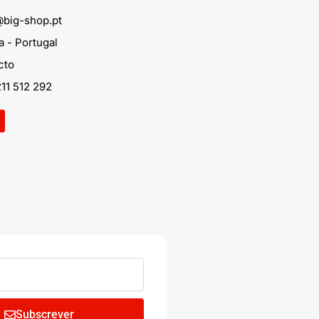
@big-shop.pt
 - Portugal
cto
11 512 292
Subscrever