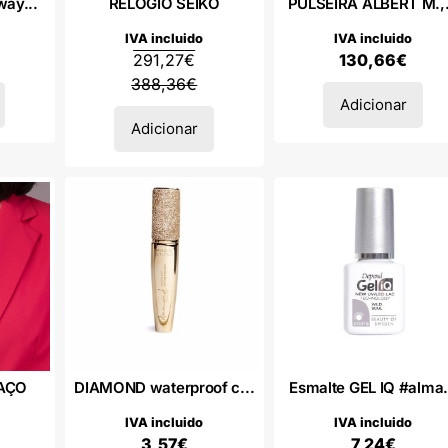
way...
RELOGIO SEIKO
PULSEIRA ALBERT M.,.
IVA incluido
IVA incluido
291,27
€
130,66
€
388,36
€
Adicionar
Adicionar
 AÇO
DIAMOND waterproof c...
Esmalte GEL IQ #alma.
IVA incluido
IVA incluido
3,57
€
7,24
€