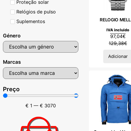
Proteção solar
Relógios de pulso
RELOGIO MELL
Suplementos
IVA incluido
Género
97,04
€
129,38
€
Adicionar
Marcas
Preço
€
1
—
€
3070