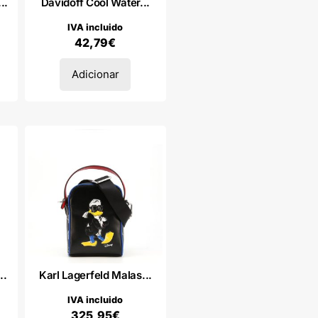
..
Davidoff Cool Water...
IVA incluido
42,79
€
Adicionar
..
Karl Lagerfeld Malas...
IVA incluido
325,95
€