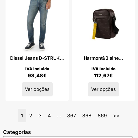
Diesel Jeans D-STRUK...
Harmont&Blaine...
IVA incluido
IVA incluido
93,48
€
112,67
€
Ver opções
Ver opções
1
2
3
4
…
867
868
869
>>
Categorias