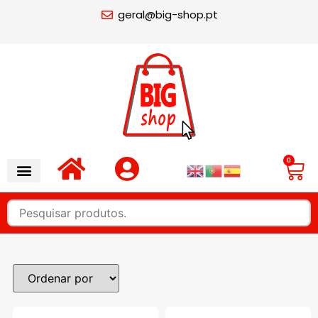
geral@big-shop.pt
0