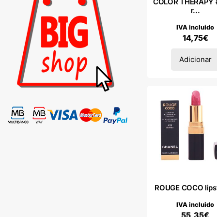
COLOR THERAPY 
r...
IVA incluido
14,75
€
Adicionar
ROUGE COCO lipst
IVA incluido
55,35
€