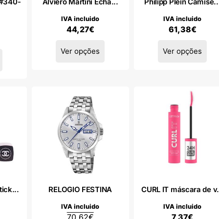
#340-
Alviero Martini Echa...
Philipp Plein Camise..
IVA incluido
IVA incluido
44,27
€
61,38
€
Ver opções
Ver opções
ick...
RELOGIO FESTINA
CURL IT máscara de v.
IVA incluido
IVA incluido
70,62
€
7,37
€