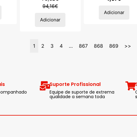
94,16
€
Adicionar
Adicionar
1
2
3
4
…
867
868
869
>>
is
Suporte Profissional
 acompanhado
Equipe de suporte de extrema
qualidade a semana toda