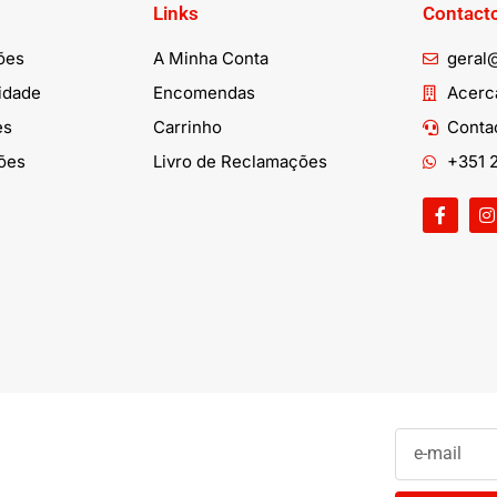
Links
Contact
ões
A Minha Conta
geral
cidade
Encomendas
Acerca
es
Carrinho
Conta
ões
Livro de Reclamações
+351 2