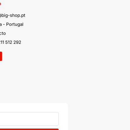
o
@big-shop.pt
 - Portugal
cto
11 512 292