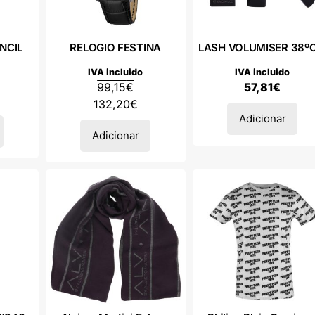
NCIL
RELOGIO FESTINA
LASH VOLUMISER 38ºC.
IVA incluido
IVA incluido
99,15
€
57,81
€
132,20
€
Adicionar
Adicionar