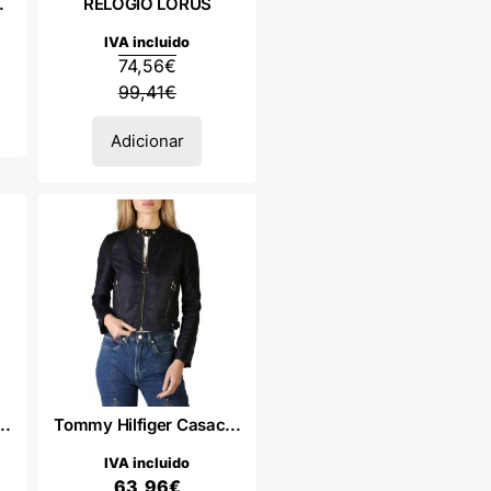
.
RELÓGIO LORUS
IVA incluido
74,56
€
99,41
€
Adicionar
..
Tommy Hilfiger Casac...
IVA incluido
63,96
€