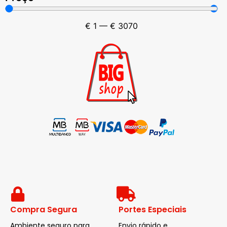
€
1
—
€
3070
Compra Segura
Portes Especiais
Ambiente seguro para
Envio rápido e