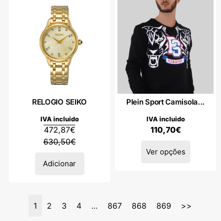
RELOGIO SEIKO
Plein Sport Camisola...
IVA incluido
IVA incluido
472,87
€
110,70
€
630,50
€
Ver opções
Adicionar
1
2
3
4
…
867
868
869
>>