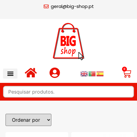
geral@big-shop.pt
0