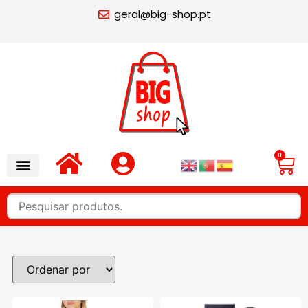
geral@big-shop.pt
0