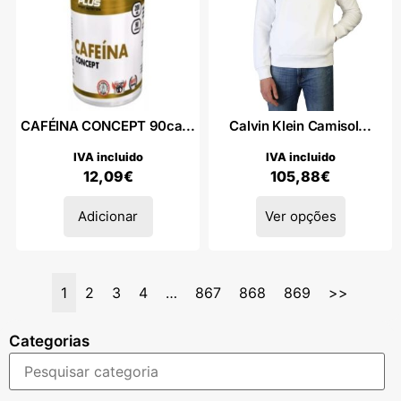
CAFÉINA CONCEPT 90ca...
Calvin Klein Camisol...
IVA incluido
IVA incluido
12,09
€
105,88
€
Adicionar
Ver opções
1
2
3
4
…
867
868
869
>>
Categorias