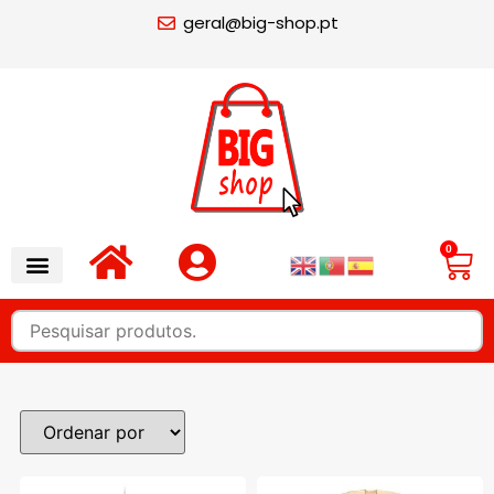
geral@big-shop.pt
0