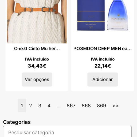
One.0 Cinto Mulher...
POSEIDON DEEP MEN ea...
IVA incluido
IVA incluido
34,43
€
22,14
€
Ver opções
Adicionar
1
2
3
4
…
867
868
869
>>
Categorias