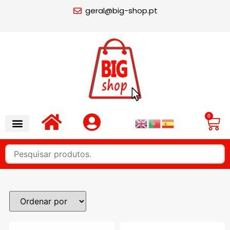
geral@big-shop.pt
0