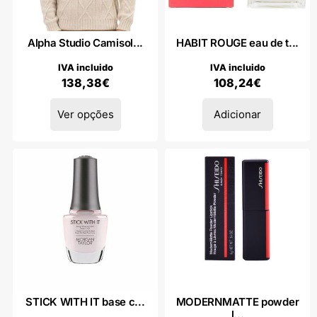
Alpha Studio Camisol...
HABIT ROUGE eau de t...
IVA incluido
IVA incluido
138,38
€
108,24
€
Ver opções
Adicionar
STICK WITH IT base c...
MODERNMATTE powder
l...