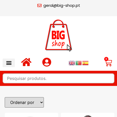
geral@big-shop.pt
0