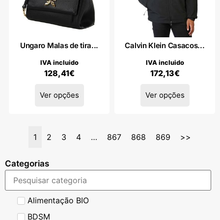
Ungaro Malas de tira...
Calvin Klein Casacos...
IVA incluido
IVA incluido
128,41
€
172,13
€
Ver opções
Ver opções
1
2
3
4
…
867
868
869
>>
Categorias
Alimentação BIO
BDSM