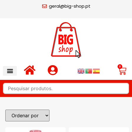
geral@big-shop.pt
0