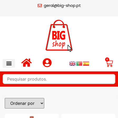
geral@big-shop.pt
0