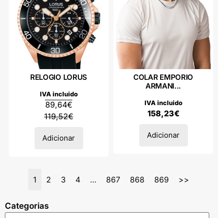
RELOGIO LORUS
COLAR EMPORIO
ARMANI...
IVA incluido
IVA incluido
89,64
€
158,23
€
119,52
€
Adicionar
Adicionar
1
2
3
4
…
867
868
869
>>
Categorias