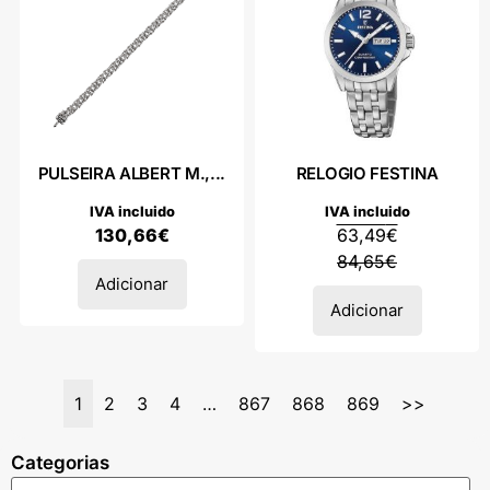
PULSEIRA ALBERT M.,...
RELOGIO FESTINA
IVA incluido
IVA incluido
130,66
€
63,49
€
84,65
€
Adicionar
Adicionar
1
2
3
4
…
867
868
869
>>
Categorias