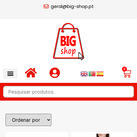
geral@big-shop.pt
0