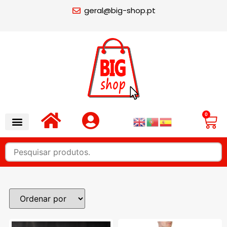
geral@big-shop.pt
0