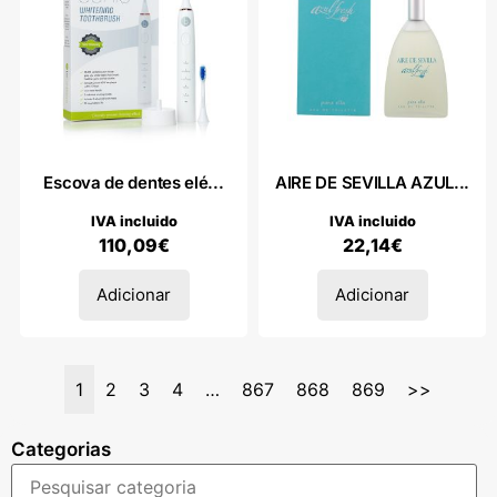
Escova de dentes elé...
AIRE DE SEVILLA AZUL...
IVA incluido
IVA incluido
110,09
€
22,14
€
Adicionar
Adicionar
1
2
3
4
…
867
868
869
>>
Categorias