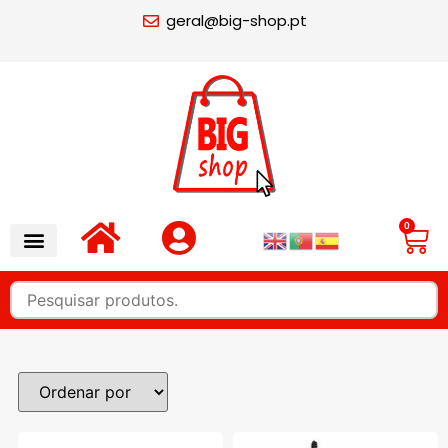
geral@big-shop.pt
0