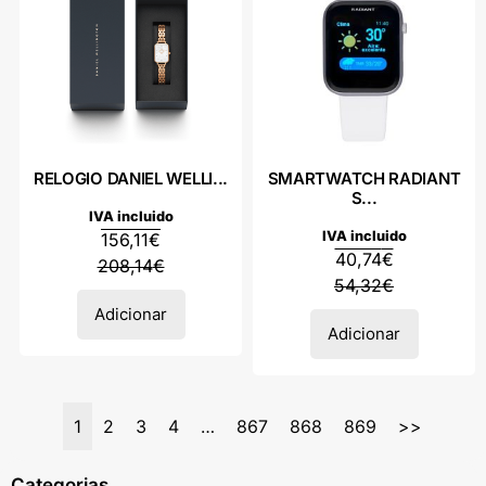
RELOGIO DANIEL WELLI...
SMARTWATCH RADIANT
S...
IVA incluido
IVA incluido
156,11
€
40,74
€
208,14
€
54,32
€
Adicionar
Adicionar
1
2
3
4
…
867
868
869
>>
Categorias