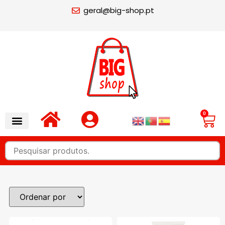
geral@big-shop.pt
0