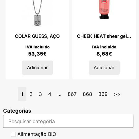
COLAR GUESS, AÇO
CHEEK HEAT sheer gel...
IVA incluido
IVA incluido
53,35
€
8,68
€
Adicionar
Adicionar
1
2
3
4
…
867
868
869
>>
Categorias
Alimentação BIO