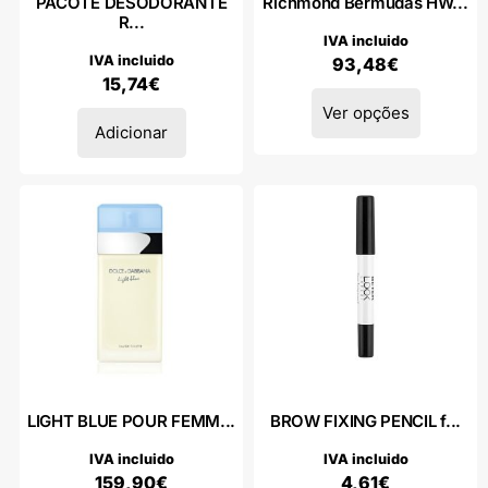
PACOTE DESODORANTE
Richmond Bermudas HW...
R...
IVA incluido
IVA incluido
93,48
€
15,74
€
Ver opções
Adicionar
LIGHT BLUE POUR FEMM...
BROW FIXING PENCIL f...
IVA incluido
IVA incluido
159,90
€
4,61
€