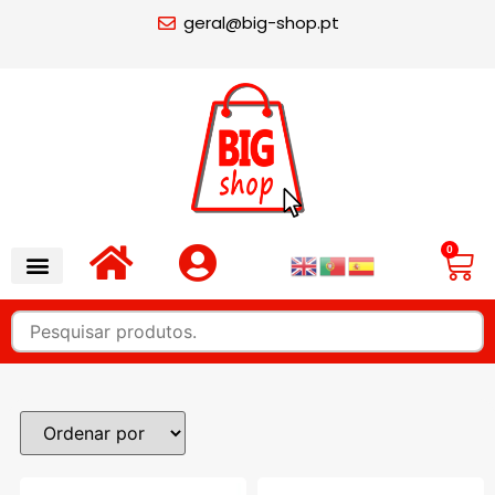
geral@big-shop.pt
0