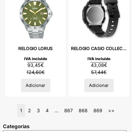
RELOGIO LORUS
RELOGIO CASIO COLLEC...
IVA incluido
IVA incluido
93,45
€
43,08
€
124,60
€
57,44
€
Adicionar
Adicionar
1
2
3
4
…
867
868
869
>>
Categorias