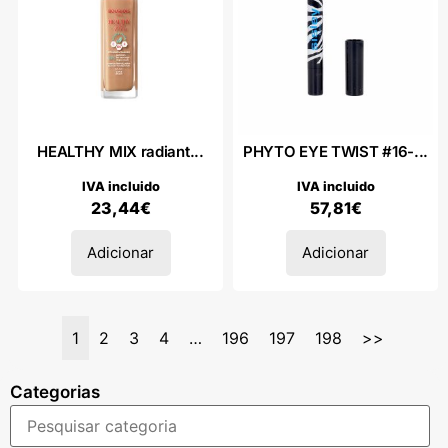
HEALTHY MIX radiant...
PHYTO EYE TWIST #16-...
IVA incluido
IVA incluido
23,44
€
57,81
€
Adicionar
Adicionar
1
2
3
4
…
196
197
198
>>
Categorias