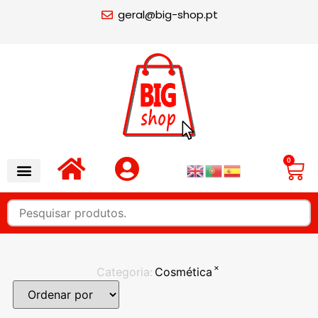
geral@big-shop.pt
0
×
Categoria
:
Cosmética