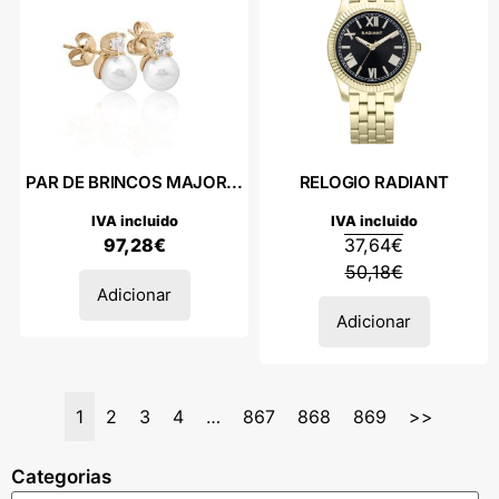
PAR DE BRINCOS MAJOR...
RELOGIO RADIANT
IVA incluido
IVA incluido
97,28
€
37,64
€
50,18
€
Adicionar
Adicionar
1
2
3
4
…
867
868
869
>>
Categorias