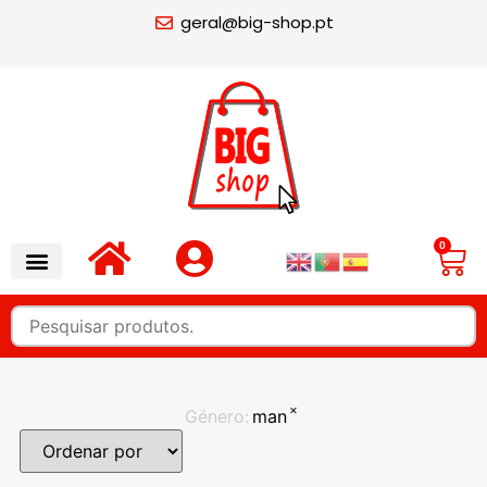
geral@big-shop.pt
0
×
Género
:
man