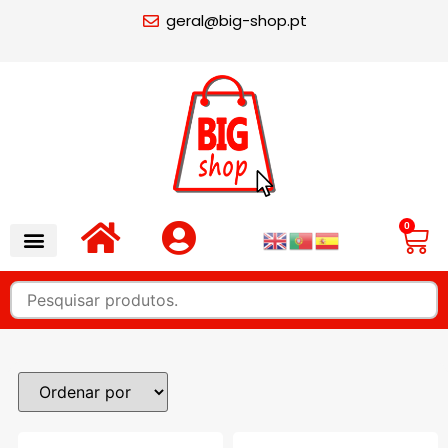
geral@big-shop.pt
0