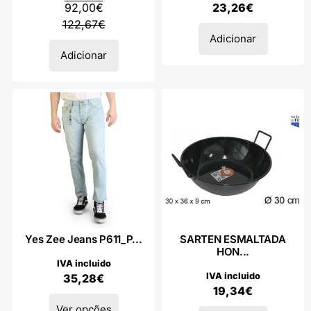
92,00
€
23,26
€
122,67
€
Adicionar
Adicionar
Yes Zee Jeans P611_P...
SARTEN ESMALTADA
HON...
IVA incluido
IVA incluido
35,28
€
19,34
€
Ver opções