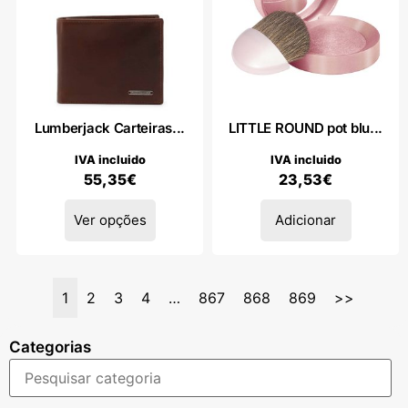
Lumberjack Carteiras...
LITTLE ROUND pot blu...
IVA incluido
IVA incluido
55,35
€
23,53
€
Ver opções
Adicionar
1
2
3
4
…
867
868
869
>>
Categorias