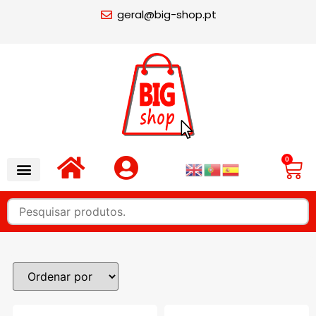
geral@big-shop.pt
0