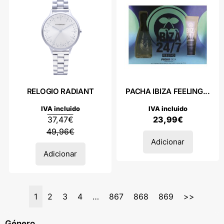
RELOGIO RADIANT
PACHA IBIZA FEELING...
IVA incluido
IVA incluido
37,47
€
23,99
€
49,96
€
Adicionar
Adicionar
1
2
3
4
…
867
868
869
>>
Género