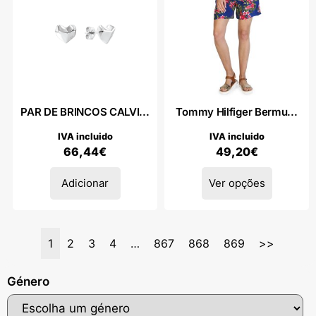
PAR DE BRINCOS CALVI...
Tommy Hilfiger Bermu...
IVA incluido
IVA incluido
66,44
€
49,20
€
Adicionar
Ver opções
1
2
3
4
…
867
868
869
>>
Género