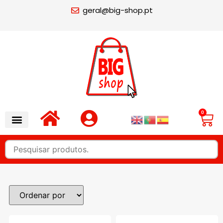
geral@big-shop.pt
0