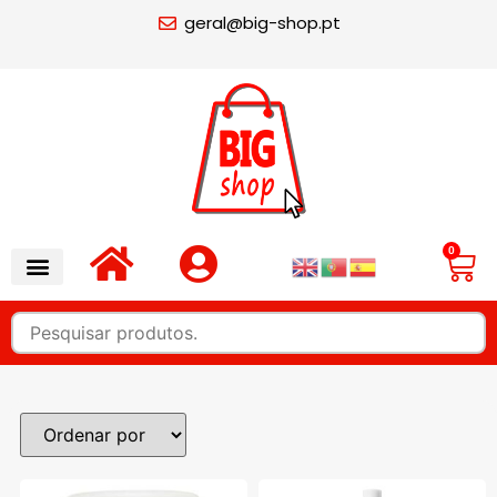
geral@big-shop.pt
0