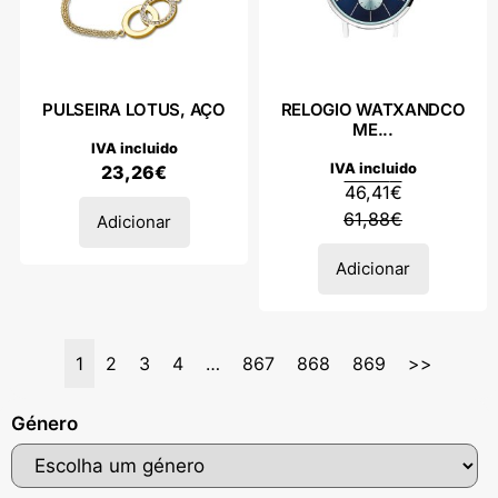
PULSEIRA LOTUS, AÇO
RELOGIO WATXANDCO
ME...
IVA incluido
IVA incluido
23,26
€
46,41
€
61,88
€
Adicionar
Adicionar
1
2
3
4
…
867
868
869
>>
Género