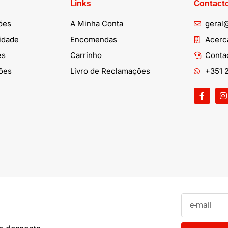
Links
Contact
ões
A Minha Conta
geral
cidade
Encomendas
Acerca
es
Carrinho
Conta
ões
Livro de Reclamações
+351 2