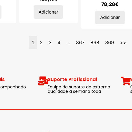
78,28
€
Adicionar
Adicionar
1
2
3
4
…
867
868
869
>>
is
Suporte Profissional
 acompanhado
Equipe de suporte de extrema
qualidade a semana toda