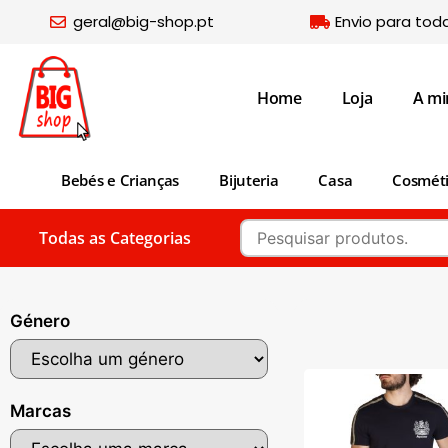
geral@big-shop.pt
Envio para tod
Home
Loja
A mi
Bebés e Crianças
Bijuteria
Casa
Cosmét
Todas as Categorias
Género
Marcas