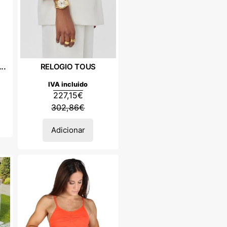
..
RELOGIO TOUS
IVA incluido
227,15
€
302,86
€
Adicionar