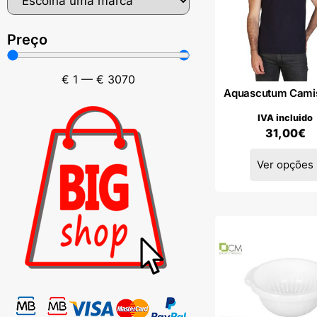
Preço
€
1
—
€
3070
Aquascutum Camis
IVA incluido
31,00
€
Ver opções