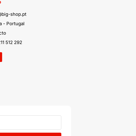
o
@big-shop.pt
 - Portugal
cto
11 512 292