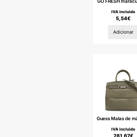
GO FRESH maracuj
IVA incluido
5,54
€
Adicionar
Guess Malas de mã
IVA incluido
281,67
€