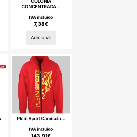
COLÔNIA
CONCENTRADA...
IVA incluido
7,38
€
Adicionar
A
Plein Sport Camisola...
IVA incluido
143,91
€