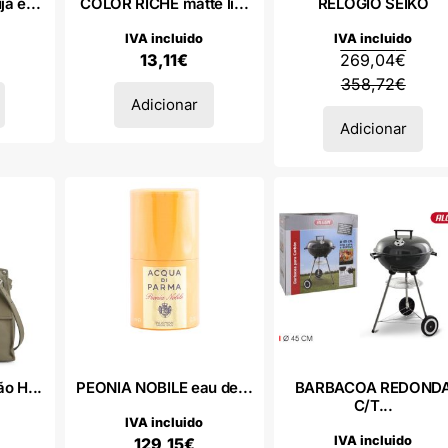
á e...
COLOR RICHE matte li...
RELOGIO SEIKO
IVA incluido
IVA incluido
13,11
€
269,04
€
358,72
€
Adicionar
Adicionar
o H...
PEONIA NOBILE eau de...
BARBACOA REDOND
C/T...
IVA incluido
IVA incluido
129,15
€