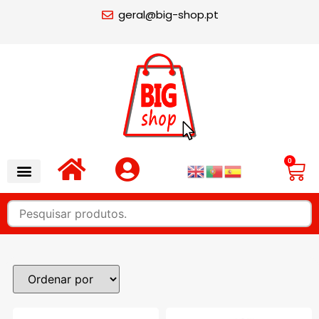
geral@big-shop.pt
0