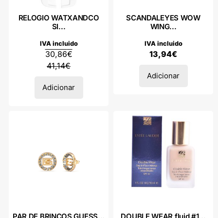
RELOGIO WATXANDCO
SCANDALEYES WOW
SI...
WING...
IVA incluido
IVA incluido
30,86
€
13,94
€
41,14
€
Adicionar
Adicionar
PAR DE BRINCOS GUESS...
DOUBLE WEAR fluid #1...