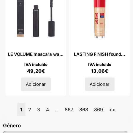
LE VOLUME mascara wa...
LASTING FINISH found...
IVA incluido
IVA incluido
49,20
€
13,06
€
Adicionar
Adicionar
1
2
3
4
…
867
868
869
>>
Género