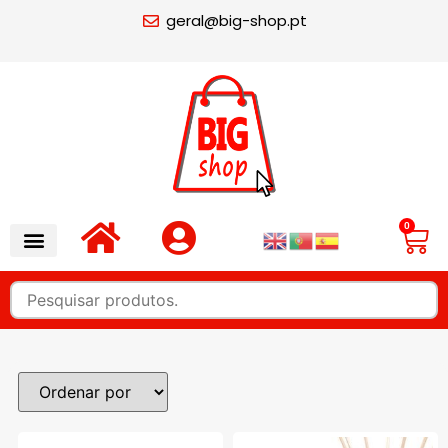
geral@big-shop.pt
0