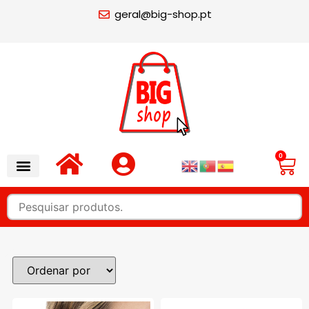
geral@big-shop.pt
0