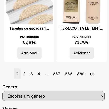
Tapetes de escadas 1...
TERRACOTTA LE TEINT...
IVA incluido
IVA incluido
67,61
€
73,78
€
Adicionar
Adicionar
1
2
3
4
…
867
868
869
>>
Género
Marcas