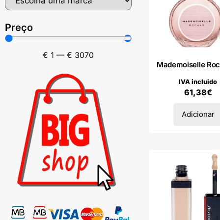
Preço
€
1
—
€
3070
Mademoiselle Roc
IVA incluido
61,38
€
Adicionar