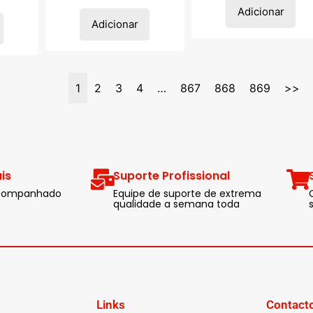
Adicionar
Adicionar
1
2
3
4
…
867
868
869
>>
is
Suporte Profissional
 acompanhado
Equipe de suporte de extrema
qualidade a semana toda
Links
Contact