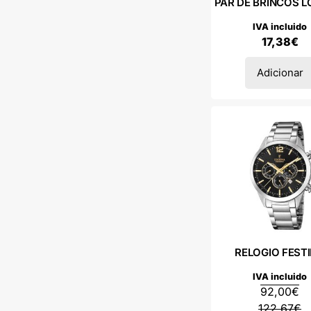
PAR DE BRINCOS L
IVA incluido
17,38
€
Adicionar
RELOGIO FEST
IVA incluido
92,00
€
122,67
€