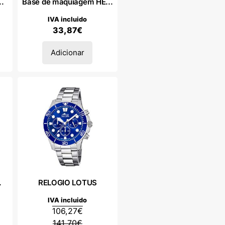
..
Base de maquiagem HE...
IVA incluido
33,87
€
Adicionar
.
RELOGIO LOTUS
IVA incluido
106,27
€
141,70
€