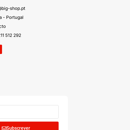
@big-shop.pt
 - Portugal
cto
11 512 292
Subscrever