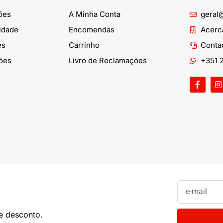
ões
A Minha Conta
geral
cidade
Encomendas
Acerca
es
Carrinho
Conta
ões
Livro de Reclamações
+351 2
e desconto.