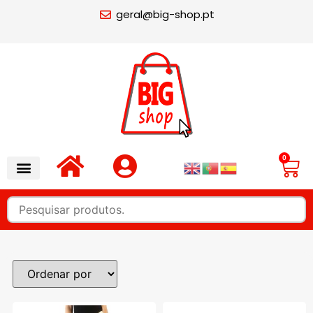
geral@big-shop.pt
0