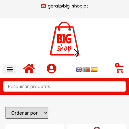
geral@big-shop.pt
0