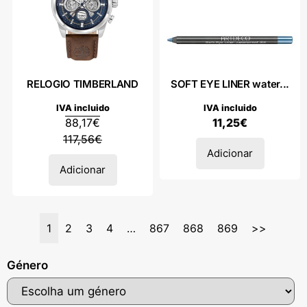
RELOGIO TIMBERLAND
SOFT EYE LINER water...
IVA incluido
IVA incluido
88,17
€
11,25
€
117,56
€
Adicionar
Adicionar
1
2
3
4
…
867
868
869
>>
Género