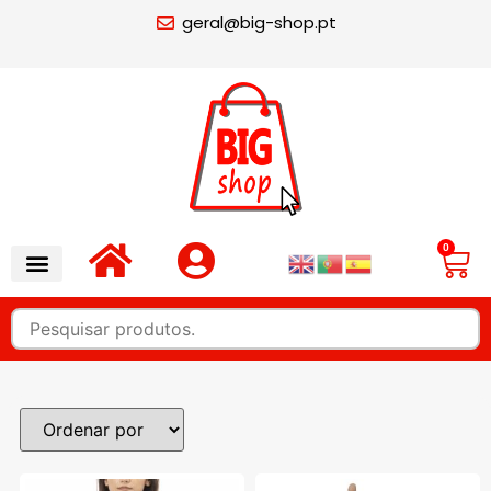
geral@big-shop.pt
0