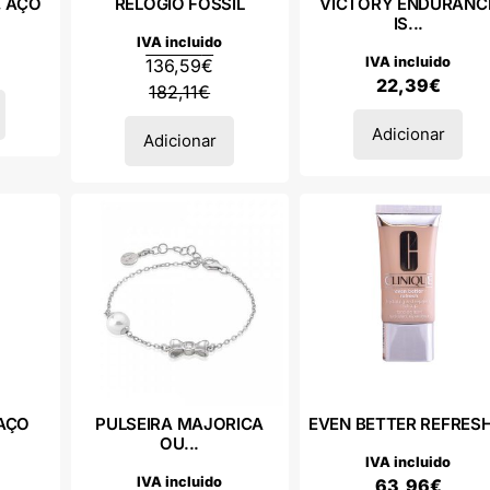
, AÇO
RELOGIO FOSSIL
VICTORY ENDURANC
IS...
IVA incluido
IVA incluido
136,59
€
22,39
€
182,11
€
Adicionar
Adicionar
 AÇO
PULSEIRA MAJORICA
EVEN BETTER REFRESH.
OU...
IVA incluido
IVA incluido
63,96
€