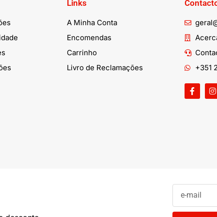
Links
Contact
ões
A Minha Conta
geral
cidade
Encomendas
Acerca
es
Carrinho
Conta
ões
Livro de Reclamações
+351 2