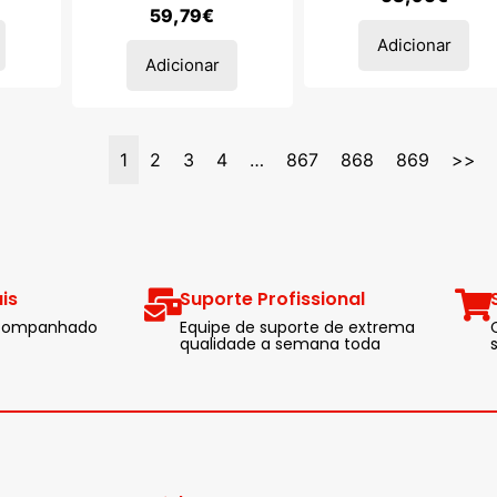
59,79
€
Adicionar
Adicionar
1
2
3
4
…
867
868
869
>>
is
Suporte Profissional
 acompanhado
Equipe de suporte de extrema
qualidade a semana toda