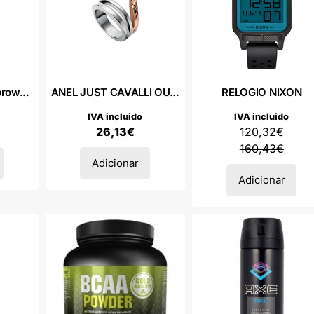
row...
ANEL JUST CAVALLI OU...
RELOGIO NIXON
IVA incluido
IVA incluido
26,13
€
120,32
€
160,43
€
Adicionar
Adicionar