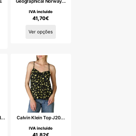
E
Geographical Norway...
IVA incluido
41,70
€
Ver opções
..
Calvin Klein Top J20...
IVA incluido
41,82
€