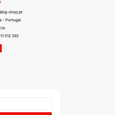
o
@big-shop.pt
 - Portugal
cto
11 512 292